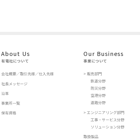
About Us
Our Business
有電社について
事業について
会社概要／取引先様／仕入先様
> 販売部門
鉄道分野
社長メッセージ
防災分野
沿革
空港分野
道路分野
事業所一覧
> エンジニアリング部門
保有資格
工事・サービス分野
ソリューション分野
取扱製品