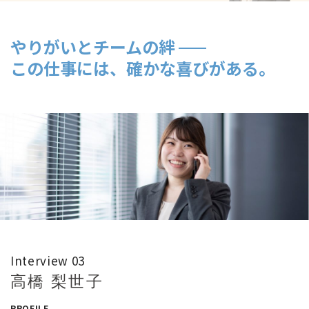
社員インタビュー1
やりがいとチームの絆
社員インタビュー2
この仕事には、確かな喜びがある。
社員インタビュー3
FAQ
Interview 03
高橋 梨世子
PROFILE