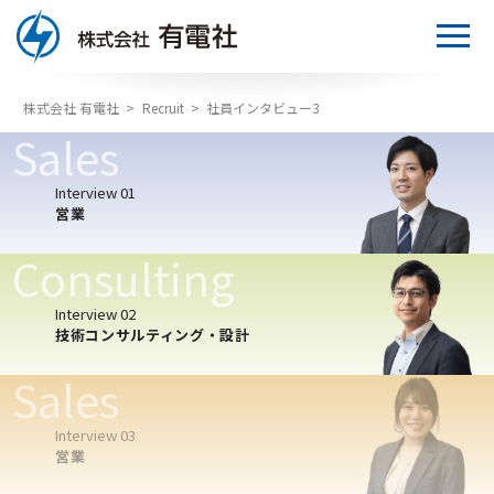
株式会社 有電社
>
Recruit
>
社員インタビュー3
Sales
トップページ
Interview 01
有電社について
営業
事業について
会社概要／取引先様／仕入先様
Consulting
採用情報
社長メッセージ
販売部門
Interview 02
技術コンサルティング・設計
沿革
エンジニアリング部門
応募者の皆さまへ
Sales
事業所一覧
取扱製品
募集要項
Interview 03
営業
保有資格
研修・制度紹介