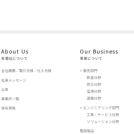
About Us
Our Business
有電社について
事業について
会社概要／取引先様／仕入先様
> 販売部門
鉄道分野
社長メッセージ
防災分野
沿革
空港分野
道路分野
事業所一覧
> エンジニアリング部門
保有資格
工事・サービス分野
ソリューション分野
取扱製品