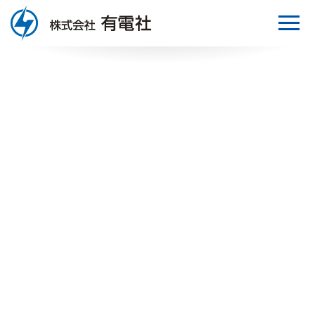
トップページ
有電社について
事業について
会社概要／取引先様／仕入先様
採用情報
社長メッセージ
販売部門
沿革
エンジニアリング部門
応募者の皆さまへ
事業所一覧
取扱製品
募集要項
保有資格
研修・制度紹介
社員インタビュー1