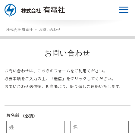
株式会社 有電社
>
お問い合わせ
トップページ
有電社について
お問い合わせ
事業について
会社概要／取引先様／仕入先様
お問い合わせは、こちらのフォームをご利用ください。
採用情報
社長メッセージ
販売部門
必要事項をご入力の上、「送信」をクリックしてください。
お問い合わせ送信後、担当者より、折り返しご連絡いたします。
沿革
エンジニアリング部門
応募者の皆さまへ
事業所一覧
取扱製品
募集要項
お名前
（必須）
保有資格
研修・制度紹介